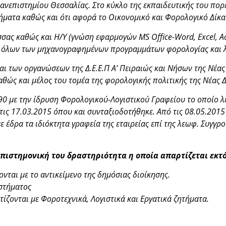
νεπιστημίου Θεσσαλίας. Στο κύκλο της εκπαιδευτικής του πορ
ήματα καθώς και ότι αφορά το Οικονομικό και Φορολογικό Δίκα
λώσσας καθώς και Η/Υ (γνώση εφαρμογών MS Office-Word, Εxcel, Α
ση όλων των μηχανογραφημένων προγραμμάτων φορολογίας και λ
ι των οργανώσεων της Δ.Ε.Ε.Π Α’ Πειραιώς και Νήσων της Νέα
ώς και μέλος του τομέα της φορολογικής πολιτικής της Νέας 
990 με την ίδρυση Φορολογικού-Λογιστικού Γραφείου το οποίο 
ς 17.03.2015 όπου και συνταξιοδοτήθηκε. Από τις 08.05.2015 
.) με έδρα τα ιδιόκτητα γραφεία της εταιρείας επί της λεωφ. Συ
 επιστημονική του δραστηριότητα η οποία απαρτίζεται εκτ
ονται με το αντικείμενο της δημόσιας διοίκησης.
στήματος
τίζονται με Φοροτεχνικά, Λογιστικά και Εργατικά ζητήματα.