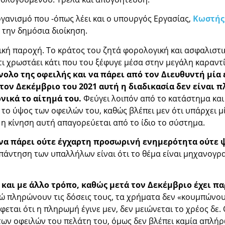
γανισμό που -όπως λέει και ο υπουργός Εργασίας,
Κωστής
 την δημόσια διοίκηση.
νική παροχή. Το κράτος του ζητά φορολογική και ασφαλιστ
τι χρωστάει κάτι που του ξέφυγε μέσα στην μεγάλη καραντ
ολο της οφειλής και να πάρει από τον Διευθυντή μία
ον Δεκέμβριο του 2021 αυτή η διαδικασία δεν είναι π
νικά το αίτημά του.
Φεύγει λοιπόν από το κατάστημα και 
 το ύψος των οφειλών του, καθώς βλέπει μεν ότι υπάρχει μί
 η κίνηση αυτή απαγορεύεται από το ίδιο το σύστημα.
α να πάρει ούτε έγχαρτη προσωρινή ενημερότητα ούτε 
άντηση των υπαλλήλων είναι ότι το θέμα είναι μηχανογρα
αι με άλλο τρόπο, καθώς μετά τον Δεκέμβριο έχει π
ώ πληρώνουν τις δόσεις τους, τα χρήματα δεν «κουμπώνουν
εται ότι η πληρωμή έγινε μεν, δεν μειώνεται το χρέος δε.
 των οφειλών του πελάτη του, όμως δεν βλέπει καμία απλή