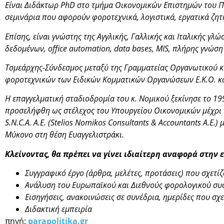
Είναι Διδάκτωρ PhD στο τμήμα Οικονομικών Επιστημών του Πα
σεμινάρια που αφορούν φοροτεχνικά, λογιστικά, εργατικά ζητ
Επίσης, είναι γνώστης της Αγγλικής, Γαλλικής και Ιταλικής γ
δεδομένων, office automation, data bases, MIS, πλήρης γνώ
Τομεάρχης-Σύνδεσμος μεταξύ της Γραμματείας Οργανωτικού κα
φοροτεχνικών των Ειδικών Κομματικών Οργανώσεων Ε.Κ.Ο. καθ
Η επαγγελματική σταδιοδρομία του κ. Νομικού ξεκίνησε το 1
προσελήφθη ως στέλεχος του Υπουργείου Οικονομικών μέχρι τι
S.N.C.A. Α.Ε. (Stelios Nomikos Consultants & Accountants Α.Ε
Μύκονο στη θέση Ευαγγελιστράκι.
Κλείνοντας, θα πρέπει να γίνει ιδιαίτερη αναφορά στην
Συγγραφικό έργο (άρθρα, μελέτες, προτάσεις) που σχετίζ
Ανάλυση του Ευρωπαϊκού και Διεθνούς φορολογικού συ
Εισηγήσεις, ανακοινώσεις σε συνέδρια, ημερίδες που σχε
Διδακτική εμπειρία
πηγή:
parapolitika.gr