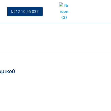
212 10 55 837
ομικού