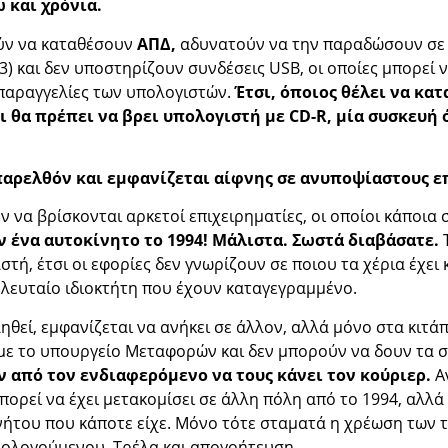
 και χρόνια.
ύν να καταθέσουν
ΑΠΔ,
αδυνατούν να την παραδώσουν σε σ
03) και δεν υποστηρίζουν συνδέσεις USB, οι οποίες μπορεί 
ε παραγγελίες των υπολογιστών.
Έτσι, όποιος θέλει να κα
κι θα πρέπει να βρει υπολογιστή με CD-R, μία συσκευή
παρελθόν και εμφανίζεται αίφνης σε ανυποψίαστους ε
να βρίσκονται αρκετοί επιχειρηματίες, οι οποίοι κάποια 
 ένα αυτοκίνητο το 1994! Μάλιστα. Σωστά διαβάσατε.
Τ
ή, έτσι οι εφορίες δεν γνωρίζουν σε ποιου τα χέρια έχει 
ελευταίο ιδιοκτήτη που έχουν καταγεγραμμένο.
ηθεί, εμφανίζεται να ανήκει σε άλλον, αλλά μόνο στα κιτά
 με το υπουργείο Μεταφορών και δεν μπορούν να δουν τα σ
 από τον ενδιαφερόμενο να τους κάνει τον κούριερ.
Αν
εί να έχει μετακομίσει σε άλλη πόλη από το 1994, αλλά α
νήτου που κάποτε είχε. Μόνο τότε σταματά η χρέωση των 
ορολογούμενου. Τρέλα και απογοήτευση.