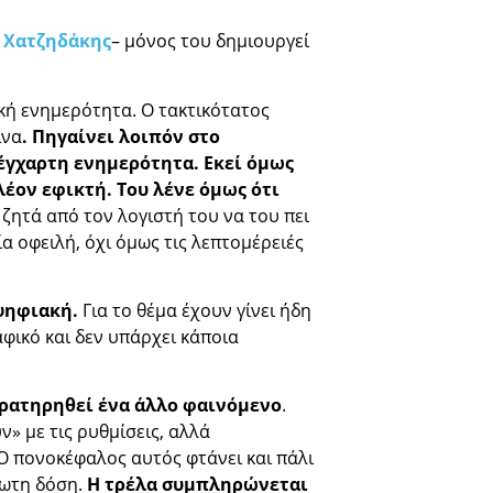
 Χατζηδάκης
– μόνος του δημιουργεί
ική ενημερότητα. Ο τακτικότατος
ίνα
. Πηγαίνει λοιπόν στο
 έγχαρτη ενημερότητα. Εκεί όμως
λέον εφικτή. Του λένε όμως ότι
ζητά από τον λογιστή του να του πει
α οφειλή, όχι όμως τις λεπτομέρειές
ψηφιακή.
Για το θέμα έχουν γίνει ήδη
φικό και δεν υπάρχει κάποια
αρατηρηθεί ένα άλλο φαινόμενο
.
» με τις ρυθμίσεις, αλλά
 Ο πονοκέφαλος αυτός φτάνει και πάλι
ρωτη δόση.
Η τρέλα συμπληρώνεται