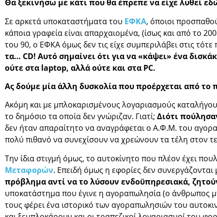
Θα ξεκινήσω με κάτι που θα έπρεπε να είχε λυθεί εδώ
Σε αρκετά υποκαταστήματα του
ΕΦΚΑ
, όποιοι προσπαθο
κάποια γραφεία είναι απαρχαιομένα, (ίσως και από το 20
του 90, ο ΕΦΚΑ όμως δεν τις είχε συμπεριλάβει στις τότ
τα… CD! Αυτό σημαίνει ότι για να «κάψει» ένα δισκά
ούτε στα laptop, αλλά ούτε και στα PC.
Ας δούμε μία άλλη δυσκολία που προέρχεται από το 
Ακόμη και με μπλοκαρισμένους λογαριασμούς καταλήγουν 
το δημόσιο τα οποία δεν γνώριζαν. Γιατί;
Διότι πούλησαν
δεν ήταν απαραίτητο να αναγράφεται ο Α.Φ.Μ. του αγοραστ
πολύ πιθανό να συνεχίσουν να χρεώνουν τα τέλη στον τ
Την ίδια στιγμή όμως, το αυτοκίνητο που πλέον έχει πουλ
Μεταφορών
. Επειδή όμως η εφορίες δεν συνεργάζονται
πρόβλημα αντί να το λύσουν ενδοϋπηρεσιακά, ζητούν
υποκατάστημα που έγινε η αγοραπωλησία (ο άνθρωπος μπορ
τους φέρει ένα ιστορικό των αγοραπωλησιών του αυτοκι
και ξεμπλοκάρουν και οι τραπεζικοί λογαριασμοί του φ